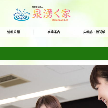
情報公開
事業案内
広報誌・機関紙
三者評価等
ＧＨ 泉湧く憩いの家
ＧＨ いけぶくろの家
ＧＨ 四丁目の家
小規模多機能いけぶくろ
小規模多機能こまごめ
わくわく保育園
オレンジカフェ